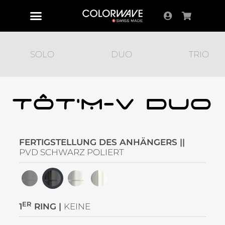
SOLO
DUO
TRIO
TÔT'M-V DUO
FERTIGSTELLUNG DES ANHÄNGERS ||
PVD SCHWARZ POLIERT
ER
1
RING |
KEINE