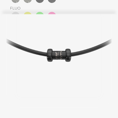
FLUO
MATERIAL DER HALSKETTE ||
NITRIL
GRÖSSE DER HALSKETTE ||
KEINE
38cm
40cm
42cm
45cm
48cm
50cm
55cm
60cm