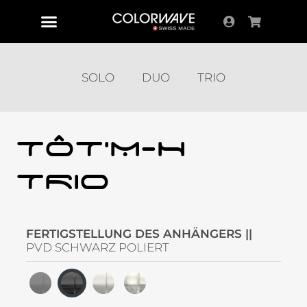
SOLO
DUO
TRIO
TÔT'M-H
TRIO
FERTIGSTELLUNG DES ANHÄNGERS ||
PVD SCHWARZ POLIERT