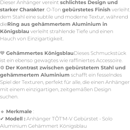
Dieser Anhänger vereint
schlichtes Design und
starker Charakter
. O-Ton
gebürstetes Finish
verleiht
dem Stahl eine subtile und moderne Textur, während
die
Ring aus gehämmertem Aluminium in
Königsblau
verleiht strahlende Tiefe und einen
Hauch von Einzigartigkeit.
💙
Gehämmertes Königsblau
Dieses Schmuckstück
ist ein ebenso gewagtes wie raffiniertes Accessoire.
⚙️
Der Kontrast zwischen gebürstetem Stahl und
gehämmertem Aluminium
schafft ein fesselndes
Spiel der Texturen, perfekt für alle, die einen Anhänger
mit einem einzigartigen, zeitgemäßen Design
suchen.
🔹
Merkmale
:
✔
Modell :
Anhänger TÔT'M-V Gebürstet - Solo
Aluminium Gehämmert Königsblau