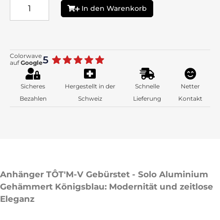
In den Warenkorb
Colorwave
5
auf
Google
Sicheres
Hergestellt in der
Schnelle
Netter
Bezahlen
Schweiz
Lieferung
Kontakt
Anhänger TÔT'M-V Gebürstet - Solo Aluminium
Gehämmert Königsblau: Modernität und zeitlose
Eleganz