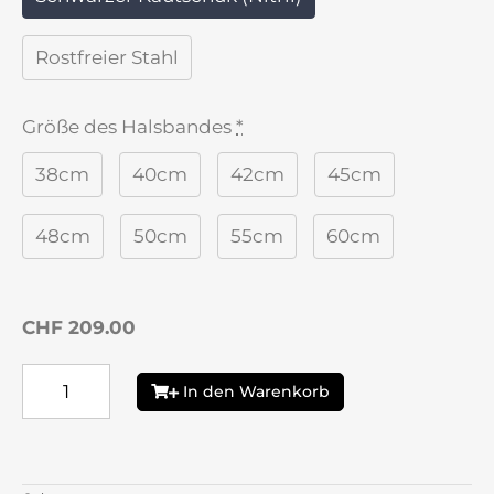
Rostfreier Stahl
Größe des Halsbandes
*
38cm
40cm
42cm
45cm
48cm
50cm
55cm
60cm
CHF 209.00
In den Warenkorb