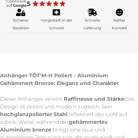
Colorwave
5
auf
Google
Sicheres
Hergestellt in der
Schnelle
Netter
Bezahlen
Schweiz
Lieferung
Kontakt
Anhänger TÔT'M-H Poliert - Aluminium
Gehämmert Bronze: Eleganz und Charakter
Dieser Anhänger vereint
Raffinesse und Stärke
Das
Design ist zeitlos und modern zugleich. Sein
hochglanzpolierter Stahl
reflektiert das Licht auf
subtile Weise, während der
gehämmertes
Aluminium bronze
bringt eine raue und
authentische Textur mit sich, die an die Kraft und