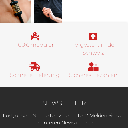
100% modular
Hergestellt in der
Schweiz
Schnelle Lieferung
Sicheres Bezahlen
NEWSLETTER
Lust, unsere Neuheiten zu erhalten? Melden Sie sich
für unseren Newsletter an!