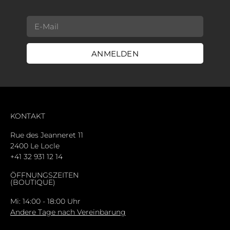
ANMELDEN
KONTAKT
Rue des Jeanneret 11
2400 Le Locle
+41 32 931 12 14
ÖFFNUNGSZEITEN
(BOUTIQUE)
Mi: 14:00 - 18:00 Uhr
Andere Tage nach Vereinbarung