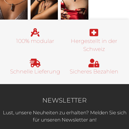
100% modular
Hergestellt in der
Schweiz
Schnelle Lieferung
Sicheres Bezahlen
NEWSLETTER
Lust, unsere Neuheiten zu erhalten? Melden Sie sich
für unseren Newsletter an!