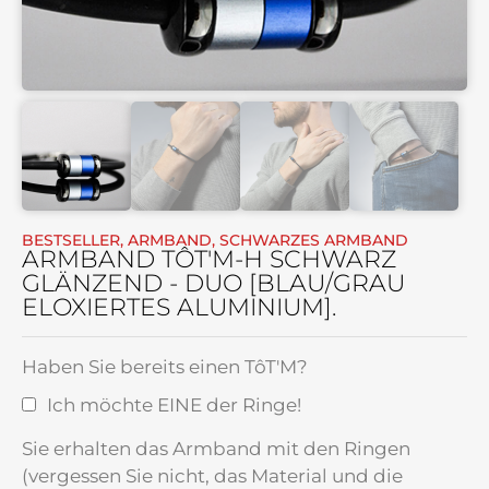
BESTSELLER
,
ARMBAND
,
SCHWARZES ARMBAND
ARMBAND TÔT'M-H SCHWARZ
GLÄNZEND - DUO [BLAU/GRAU
ELOXIERTES ALUMINIUM].
Haben Sie bereits einen TôT'M?
Ich möchte EINE der Ringe!
Sie erhalten das Armband mit den Ringen
(vergessen Sie nicht, das Material und die