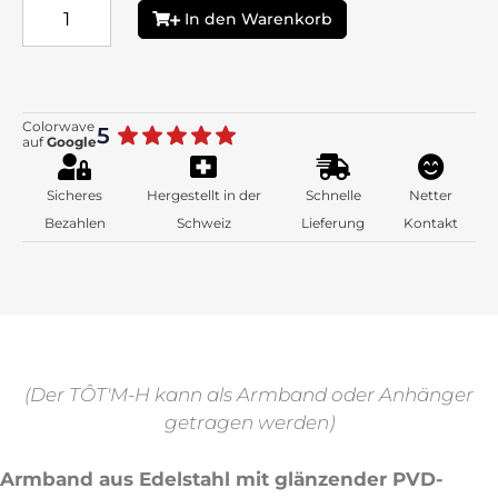
In den Warenkorb
Colorwave
5
auf
Google
Sicheres
Hergestellt in der
Schnelle
Netter
Bezahlen
Schweiz
Lieferung
Kontakt
(Der TÔT'M-H kann als Armband oder Anhänger
getragen werden)
Armband aus Edelstahl mit glänzender PVD-