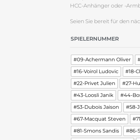
HCC-Anhänger oder -Armba
Seien Sie bereit für den nä
SPIELERNUMMER
#09-Achermann Oliver
#16-Voirol Ludovic
#18-C
#22-Privet Julien
#27-Hu
#43-Loosli Janik
#44-Bo
#53-Dubois Jaison
#58-
#67-Macquat Steven
#7
#81-Smons Sandis
#86-S