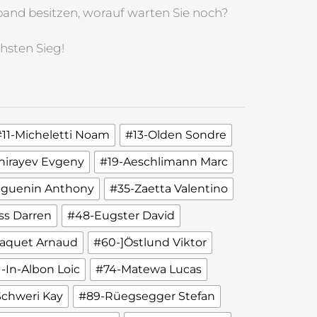
nd besitzen, worauf warten Sie noch?
chsten Sieg!
#11-Micheletti Noam
#13-Olden Sondre
hirayev Evgeny
#19-Aeschlimann Marc
guenin Anthony
#35-Zaetta Valentino
ss Darren
#48-Eugster David
Jaquet Arnaud
#60-]Östlund Viktor
1-In-Albon Loic
#74-Matewa Lucas
chweri Kay
#89-Rüegsegger Stefan