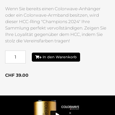
Wenn Sie bereits einen Colorwave-Anhänger
oder ein Colorwave-Armband besitzen, wird
dieser HCC-Ring "Champions 2024" Ihre
Sammlung perfekt vervollständigen. Zeigen Sie
Ihre Loyalität gegenüber dem HCC, indem Sie
stolz die Vereinsfarben tragen!
In den Warenkorb
CHF
39.00