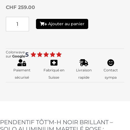
CHF 259.00
Ajouter au panier
Colorwave
5
sur
Google
Paiement
Fabriqué en
Livraison
Contact
sécurisé
Suisse​
rapide
sympa
PENDENTIF TÔT’M-H NOIR BRILLANT –
SOLO ALUMINIUM MARTELÉ ROSE :