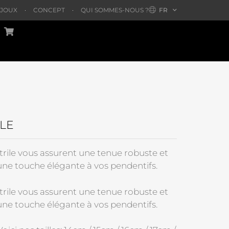
IJOUX
CONCEPT
QUI SOMMES-NOUS ?
FR
ILE
trile vous assurent une tenue robuste et
ne touche élégante à vos pendentifs.
trile vous assurent une tenue robuste et
ne touche élégante à vos pendentifs.