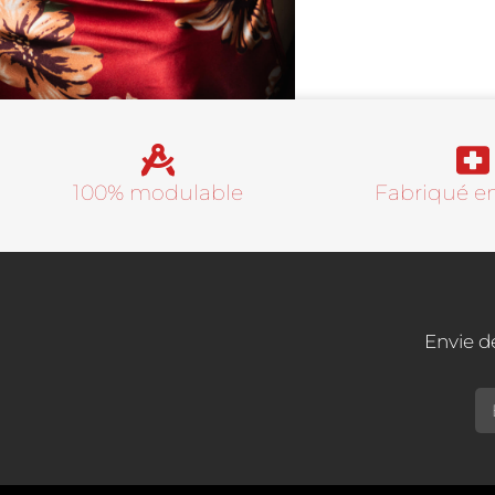
100% modulable
Fabriqué en
Envie d