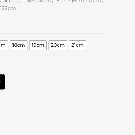
oici nos tailles: 14cm / 15cm / 16cm / 17cm /
 / 22cm
cm
18cm
19cm
20cm
21cm
r