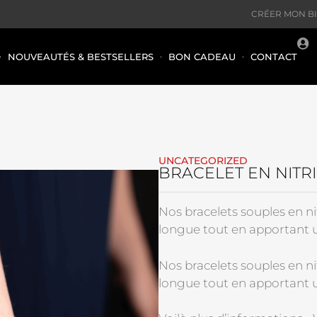
CRÉER MON B
NOUVEAUTÉS & BESTSELLERS
BON CADEAU
CONTACT
UNCATEGORIZED
BRACELET EN NITR
Nos bracelets souples en ni
longue tout en apportant u
Nos bracelets souples en ni
longue tout en apportant u