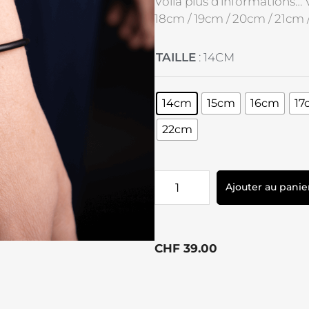
Voilà plus d’informations… V
18cm / 19cm / 20cm / 21cm
TAILLE
: 14CM
14cm
15cm
16cm
17
22cm
Ajouter au panie
CHF
39.00